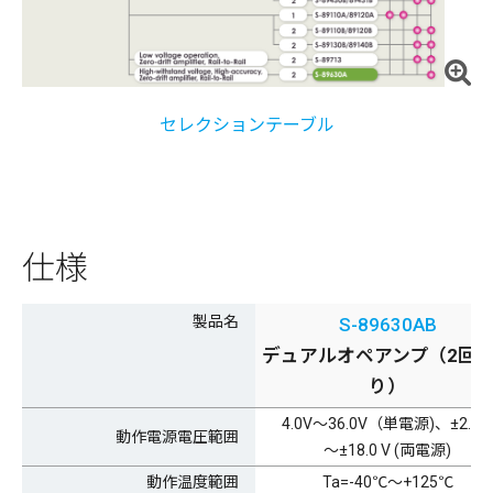
セレクションテーブル
仕様
製品名
S-89630AB
デュアルオペアンプ（2回
り）
4.0V～36.0V（単電源)、±2.0 V
動作電源電圧範囲
～±18.0 V (両電源)
動作温度範囲
Ta=-40℃～+125℃