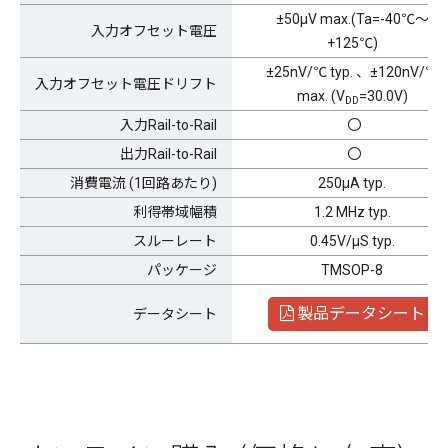
±50μV max.(Ta=-40℃～
入力オフセット電圧
+125℃)
±25nV/℃ typ. 、±120nV/℃
入力オフセット電圧ドリフト
max. (V
=30.0V)
DD
入力Rail-to-Rail
〇
出力Rail-to-Rail
〇
消費電流 (1回路あたり)
250μA typ.
利得帯域幅積
1.2 MHz typ.
スルーレート
0.45V/μS typ.
パッケージ
TMSOP-8
製品データシート
データシート