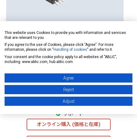
This website uses Cookies to provide you with information and services
that are relevant to you.
広い信号幅で、自由な設計をサポートします。
If you agree to the use of Cookies, please click "Agree". For more
information, please click on "
Handling of cookies
" and refer to it.
Your consent and the cookie policy apply to all websites of "ABLIC",
including: www.ablic.com, hub.ablic.com.
Agree
S-89630A
Reject
製品データシート
Adjust
サポート
オンライン購入 (価格と在庫)