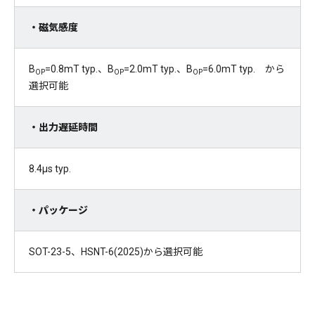
・磁気感度
B
=0.8mT typ.、B
=2.0mT typ.、B
=6.0mT typ. から
OP
OP
OP
選択可能
・出力遅延時間
8.4µs typ.
・パッケージ
SOT-23-5、HSNT-6(2025)から選択可能