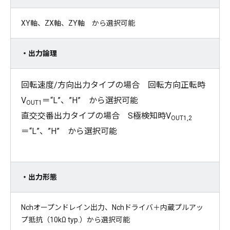
XY軸、ZX軸、ZY軸 から選択可能
・出力論理
回転速度/方向出力タイプの場合 回転方向正転時
V
＝“L”、”H” から選択可能
OUT1
直交交番出力タイプの場合 S極検知時V
OUT1,2
＝“L”、”H” から選択可能
・出力形態
Nchオープンドレイン出力、Nchドライバ＋内蔵プルアッ
プ抵抗（10kΩ typ.）から選択可能