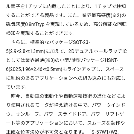
ル素子を1チップに内蔵したことにより、1チップで検知
することができる製品です。また、業界最高感度(※2)の
磁気感度0.8mTtyp.を実現しているため、高分解能な回転
検知を実現することができます。
さらに、標準的なパッケージSOT-23-
5(2.9×2.8×t1.3mm)に加えて、2DデュアルホールラッチIC
としては業界最薄(※3)の小型/薄型パッケージHSNT-
6(2025,1.96×2.46×t0.5mm)もラインアップし、スペース
に制約のあるアプリケーションへの組み込みにも対応し
ています。
昨今、自動車の電動化や自動運転技術の進化などによ
り使用されるモータが増え続ける中で、パワーウインド
ウ、サンルーフ、パワースライドドア、パワーリフトゲ
ート等のアプリケーションにおいて、スムーズな動作や
正確な位置決めが不可欠となります。「S-57W1/W2」