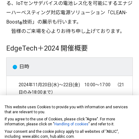
る、
IoTセンサデバイスの電池レス化を可能にするエナジ
ーハーベス
ティング対応電源ソリューション「CLEAN-
Boost
技術」の展示も行います。
®
皆様のご来場を心よりお待ち申し上げております。
EdgeTech＋2024 開催概要
日時
2024年11月20日(水)～22日(金) 10:00～17:00 （21
日のみ18:00まで）
This website uses Cookies to provide you with information and services
会場
that are relevant to you.
If you agree to the use of Cookies, please click "Agree". For more
information, please click on "
Handling of cookies
" and refer to it.
パシフィコ横浜 展示ホール/アネックスホール (小間
Your consent and the cookie policy apply to all websites of "ABLIC",
番号AK-08)
including: www.ablic.com, hub.ablic.com.