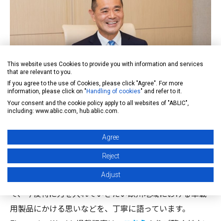
This website uses Cookies to provide you with information and services
that are relevant to you.
If you agree to the use of Cookies, please click "Agree". For more
information, please click on "
Handling of cookies
" and refer to it.
Your consent and the cookie policy apply to all websites of "ABLIC",
including: www.ablic.com, hub.ablic.com.
エイブリック代表取締役社長兼CEO 石合 信正
Agree
エイブリックがどのような会社であるのか、これまでの
Reject
軌跡と実績、日本のアナログ半導体専業メーカーとして
Adjust
長年にわたり積み重ねてきた匠の技や優れた人材を通じ
て、今後特に力を入れていきたい欧州地域における車載
用製品にかける思いなどを、丁寧に語っています。