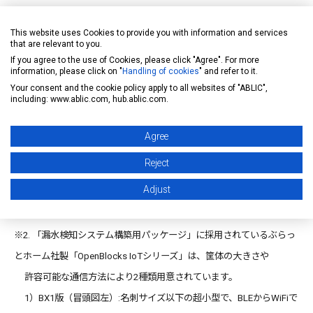
画像ダウンロードページ (メディア様向け)
This website uses Cookies to provide you with information and services
https://www.plathome.co.jp/media/wl-sensor-
that are relevant to you.
If you agree to the use of Cookies, please click "Agree". For more
package/
information, please click on "
Handling of cookies
" and refer to it.
Your consent and the cookie policy apply to all websites of "ABLIC",
including: www.ablic.com, hub.ablic.com.
※1 CLEAN-Boost 技術で主となる蓄電昇圧回路技術は、立命館大学と
の共同研究によって生まれた技術です。
Agree
バッテリレス漏水センサは大成建設株式会社との共同開発により生
Reject
まれた製品です。
Adjust
CLEAN-Boost®及びロゴマークは、エイブリック株式会社の登録商
標です。（商標登録第 5997416 号、商標登録第 5997417 号）
※2. 「漏水検知システム構築用パッケージ」に採用されているぶらっ
とホーム社製「OpenBlocks IoTシリーズ」は、筐体の大きさや
許容可能な通信方法により2種類用意されています。
1）BX1版（冒頭図左）:名刺サイズ以下の超小型で、BLEからWiFiで