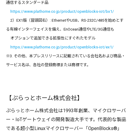
通信するスタンダード品
https://www.plathome.co.jp/product/openblocks-iot/bx1/
2）EX1版（冒頭図右）: EthernetやUSB、RS-232C/485を始めとす
る有線インターフェイスを備え、EnOcean通信やLTE/3G通信も
オプションで追加できる拡張性にすぐれたモデル
https://www.plathome.co.jp/product/openblocks-iot/ex1/
※3. その他、本プレスリリースに記載されている会社名および商品・
サービス名は、各社の登録商標または商標です。
【ぷらっとホーム株式会社】
ぷらっとホーム株式会社は1993年創業、マイクロサーバ
ー・IoTゲートウェイの開発製造大手です。代表的な製品
である超小型Linuxマイクロサーバー「OpenBlocks®」