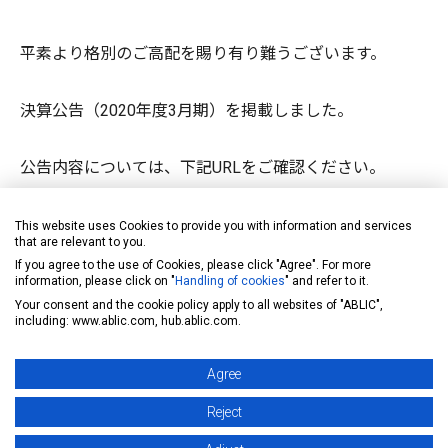
平素より格別のご高配を賜り有り難うございます。
決算公告（2020年度3月期）を掲載しました。
公告内容については、下記URLをご確認ください。
https://www.ablic.com/jp/semicon/corp/publicnotices/
This website uses Cookies to provide you with information and services
that are relevant to you.
If you agree to the use of Cookies, please click "Agree". For more
information, please click on "
Handling of cookies
" and refer to it.
以上
Your consent and the cookie policy apply to all websites of "ABLIC",
including: www.ablic.com, hub.ablic.com.
Agree
Reject