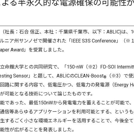
よる半永久的な電源確保の可能性
長：石合 信正、本社：千葉県千葉市、以下：ABLIC)は、10
ア州サンノゼで開催された「IEEE S3S Conference」
aper Award」を受賞しました。
の共同研究で、「150-nW（※2）FD-SOI Intermittent Star
arvesting Sensor」と題して、ABLICのCLEAN-Boost
（※3）で
®
路に関する内容で、低電圧かつ、低電力の発電源（Energy Har
が可能となる技術について論じたものです。
能であった、最低150nWから発電電力を蓄えることが可能で
通信等あらゆるアプリケーションを利用可能とする、というも
生するごく小さな環境エネルギーを活用することで、今後全ての
能性が広がることを発表しました。