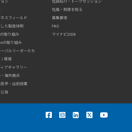
ジョン
社員紹介・トークセッション
革
社風・制度を知る
ジネスフィールド
募集要項
貫した製造体制
FAQ
Rの取り組み
マイナビ2028
Gsの取り組み
ローバルリーダーたち
 / 環境
ディアギャラリー
内・海外拠点
場見学・出前授業
子公告