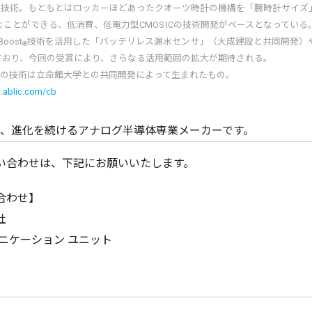
独自の技術。もともとはロッカーほどあったクオーツ時計の機構を「腕時計サイ
ことができる、低消費、低電力型CMOS ICの技術開発がベースとなっている
oost
技術を活用した「バッテリレス漏水センサ」（大成建設と共同開発）や「CL
®
ており、今回の受賞により、さらなる活用範囲の拡大が期待される。
アの技術は立命館大学との共同開発によって生まれたもの。
b.ablic.com/cb
、進化を続けるアナログ半導体専業メーカーです。
い合わせは、下記にお願いいたします。
合わせ】
社
ニケーション ユニット