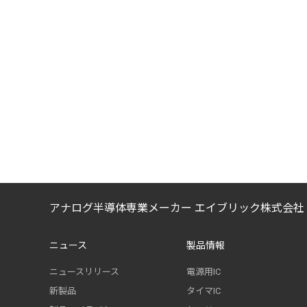
アナログ半導体専業メーカー エイブリック株式会社
ニュース
製品情報
ニュースリリース
電源用IC
新製品
タイマIC