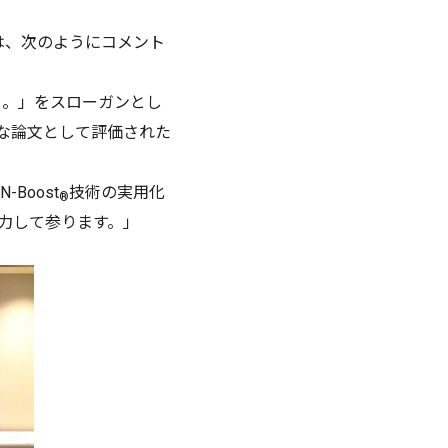
稔は、次のようにコメント
を。」をスローガンとし
秀な論文として評価された
Boost
技術の実用化
®
力して参ります。」