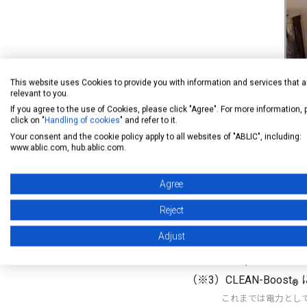
This website uses Cookies to provide you with information and services that a
relevant to you.
If you agree to the use of Cookies, please click "Agree". For more information,
click on "
Handling of cookies
" and refer to it.
（カン
Your consent and the cookie policy apply to all websites of "ABLIC", including:
www.ablic.com, hub.ablic.com.
（※1）「IEEE S3S Co
Agree
IEEE（アイ・トリ
「IEEE S3S Con
Reject
の回路、及び、３D
Adjust
える。
（※2）nW (ナノ・ワ
（※3）CLEAN-Boost
®
これまでは電力とし