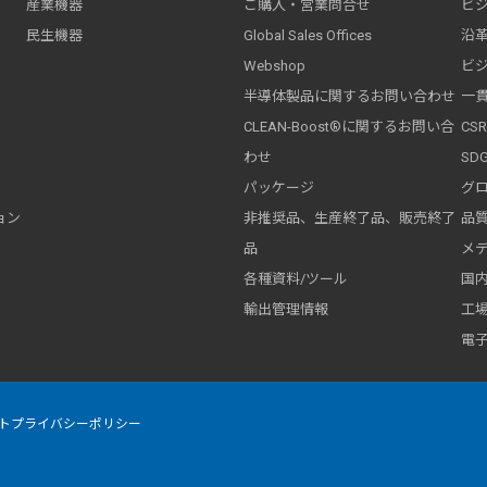
産業機器
ご購入・営業問合せ
ビ
民生機器
Global Sales Offices
沿
Webshop
ビ
半導体製品に関するお問い合わせ
一
CLEAN-Boost®に関するお問い合
CS
わせ
SD
パッケージ
グ
ョン
非推奨品、生産終了品、販売終了
品質
品
メ
各種資料/ツール
国
輸出管理情報
工
電
トプライバシーポリシー