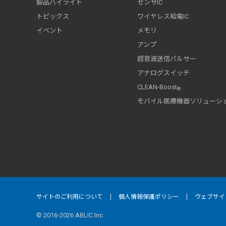
製品ハイライト
センサIC
トピックス
ワイヤレス給電IC
イベント
メモリ
アンプ
超音波送信パルサー
アナログスイッチ
CLEAN-Boost
®
モバイル医療機器ソリューシ
サイトのご利用について
個人情報保護ポリシー
ウェブサイ
© 2016-2026 ABLIC Inc.