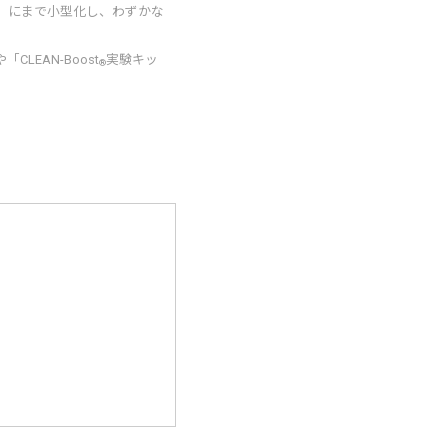
ズ」にまで小型化し、わずかな
。
EAN-Boost
実験キッ
®