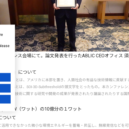
re
 please
ファレンス会場にて。論文発表を行ったABLIC CEOオフィス 須
nference」について
プル・イー）とは、アメリカに本部を置き、人類社会の有益な技術情報に貢献
ference」のS3Sとは、SOI-3D-Subthresholdの頭文字をとったもの。本カン
実装などの技術に関する研究や開発の成果が発表されたり議論されたりする国際
ット)：１W（ワット）の10億分の１ワット
について
て活用できなかった微小な環境エネルギーを蓄電・昇圧し、無線発信などを可