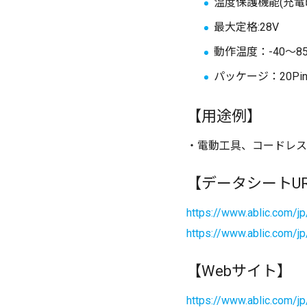
温度保護機能(充電
最大定格:28V
動作温度：-40～8
パッケージ：20Pin
【用途例】
・電動工具、コードレス
【データシートUR
https://www.ablic.com/j
https://www.ablic.com/j
【Webサイト】
https://www.ablic.com/j