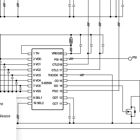
re
 please