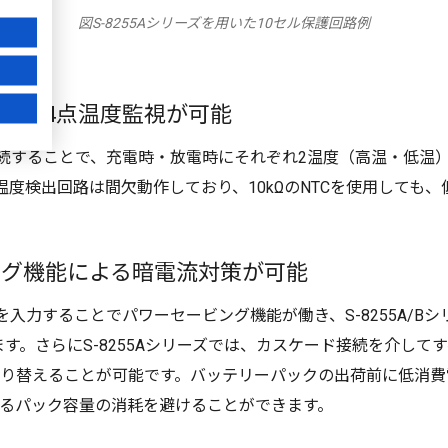
図S-8255Aシリーズを用いた10セル保護回路例
による4点温度監視が可能
を接続することで、充電時・放電時にそれぞれ2温度（高温・低温
温度検出回路は間欠動作しており、10kΩのNTCを使用しても
ビング機能による暗電流対策が可能
を入力することでパワーセービング機能が働き、S-8255A/B
ります。さらにS-8255Aシリーズでは、カスケード接続を介してすべ
り替えることが可能です。バッテリーパックの出荷前に低消費
るパック容量の消耗を避けることができます。