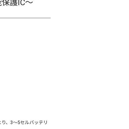
保護IC～
より、3～5セルバッテリ