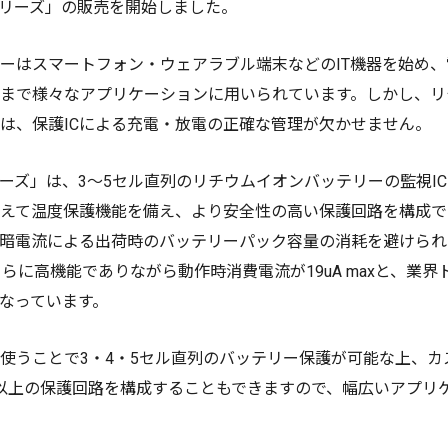
/Bシリーズ」の販売を開始しました。
ーはスマートフォン・ウェアラブル端末などのIT機器を始め
まで様々なアプリケーションに用いられています。しかし、リ
は、保護ICによる充電・放電の正確な管理が欠かせません。
Bシリーズ」は、3～5セル直列のリチウムイオンバッテリーの監視I
えて温度保護機能を備え、より安全性の高い保護回路を構成で
暗電流による出荷時のバッテリーパック容量の消耗を避けられ
さらに高機能でありながら動作時消費電流が19uA maxと、業
なっています。
使うことで3・4・5セル直列のバッテリー保護が可能な上、カスケ
以上の保護回路を構成することもできますので、幅広いアプリ