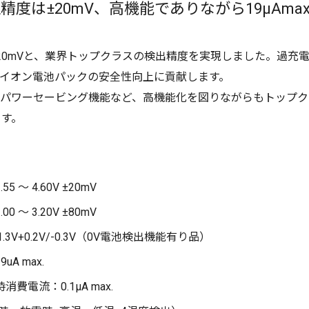
圧精度は±20mV、高機能でありながら19μAm
20mVと、業界トップクラスの検出精度を実現しました。過充
イオン電池パックの安全性向上に貢献します。
パワーセービング機能など、高機能化を図りながらもトップク
ます。
 ～ 4.60V ±20mV
 ～ 3.20V ±80mV
3V+0.2V/-0.3V（0V電池検出機能有り品）
A max.
費電流：0.1μA max.