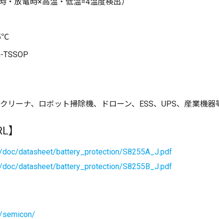
時・放電時×高温・低温=4温度検出）
5℃
-TSSOP
クリーナ、ロボット掃除機、ドローン、ESS、UPS、産業機器
L】
p/doc/datasheet/battery_protection/S8255A_J.pdf
p/doc/datasheet/battery_protection/S8255B_J.pdf
p/semicon/