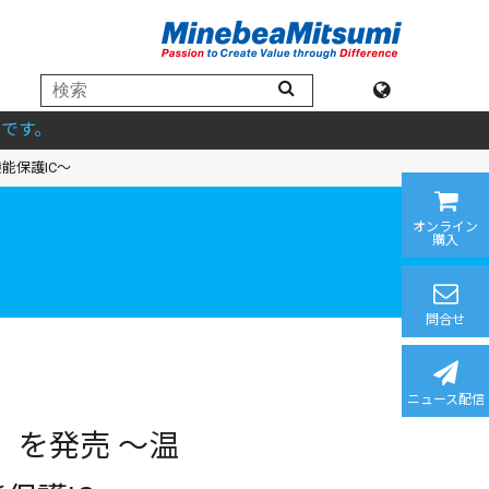
です。
能保護IC～
オンライン
購入
問合せ
ニュース配信
ズ」を発売 ～温