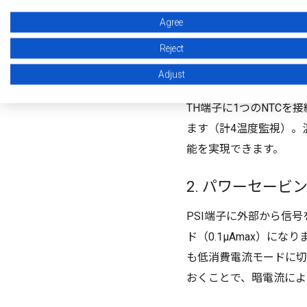
Agree
【主な特長】
Reject
Adjust
1. 温度保護機能
TH端子に1つのNTC
ます（計4温度監視）。
能を実現できます。
2. パワーセー
PSI端子に外部から信号
ド（0.1μAmax）にな
も低消費電流モードに切
おくことで、暗電流によ