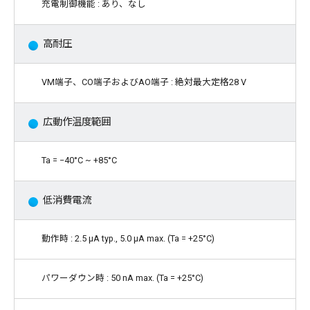
充電制御機能 : あり、なし
高耐圧
VM端子、CO端子およびAO端子 : 絶対最大定格28 V
広動作温度範囲
Ta = −40°C ~ +85°C
低消費電流
動作時 : 2.5 µA typ., 5.0 μA max. (Ta = +25°C)
パワーダウン時 : 50 nA max. (Ta = +25°C)