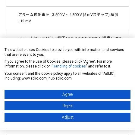
アラーム検出電圧 : 3.500 V ~ 4.800 V (5 mVステップ) 精度
±12 mV
アラームヒステリシス電圧 : 0 V, 0.010 V, 0.020 V 精度±5 mV
This website uses Cookies to provide you with information and services
that are relevant to you.
過放電検出電圧 : 2.000 V ~ 3.000 V (10 mVステップ) 精度±50
If you agree to the use of Cookies, please click "Agree". For more
mV
information, please click on "
Handling of cookies
" and refer to it.
Your consent and the cookie policy apply to all websites of "ABLIC",
including: www.ablic.com, hub.ablic.com.
*2
過放電解除電圧 : 2.000 V ~ 3.400 V
精度±75 mV
Agree
放電過電流1検出電圧 : 3 mV ~ 100 mV (0.5 mVステップ) 精
度±1 mV
Reject
Adjust
放電過電流2検出電圧 : 10 mV ~ 100 mV (1 mVステップ) 精度
±2 mV