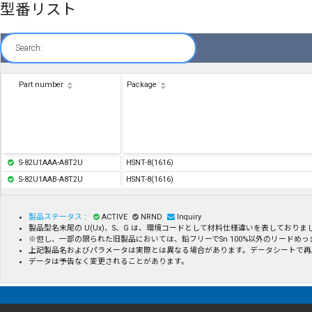
型番リスト
Search:
Part number
Package
S-82U1AAA-A8T2U
HSNT-8(1616)
S-82U1AAB-A8T2U
HSNT-8(1616)
製品ステータス
:
ACTIVE
NRND
Inquiry
製品型名末尾の U(Ux)、S、G は、環境コードとして材料仕様違いを表してお
※但し、一部の限られた旧製品においては、鉛フリーでSn 100%以外のリード
上記製品名およびパラメータは実際とは異なる場合があります。データシートで再
データは予告なく変更されることがあります。