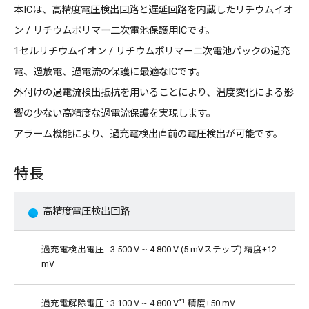
本ICは、高精度電圧検出回路と遅延回路を内蔵したリチウムイオ
ン / リチウムポリマー二次電池保護用ICです。
1セルリチウムイオン / リチウムポリマー二次電池パックの過充
電、過放電、過電流の保護に最適なICです。
外付けの過電流検出抵抗を用いることにより、温度変化による影
響の少ない高精度な過電流保護を実現します。
アラーム機能により、過充電検出直前の電圧検出が可能です。
特長
高精度電圧検出回路
過充電検出電圧 : 3.500 V ~ 4.800 V (5 mVステップ) 精度±12
mV
*1
過充電解除電圧 : 3.100 V ~ 4.800 V
精度±50 mV