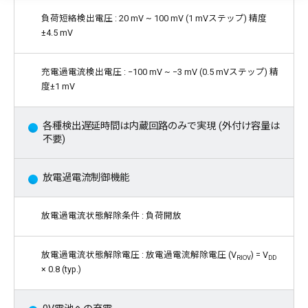
負荷短絡検出電圧 : 20 mV ~ 100 mV (1 mVステップ) 精度
±4.5 mV
充電過電流検出電圧 : −100 mV ~ −3 mV (0.5 mVステップ) 精
度±1 mV
各種検出遅延時間は内蔵回路のみで実現 (外付け容量は
不要)
放電過電流制御機能
放電過電流状態解除条件 : 負荷開放
放電過電流状態解除電圧 : 放電過電流解除電圧 (V
) = V
RIOV
DD
× 0.8 (typ.)