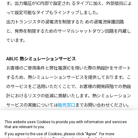
す。出力電圧がIC内部で設定され るタイプに加え、外部抵抗によ
って設定可能なタイプもラインナップしました。
出力トランジスタの過電流を制限するた めの過電流保護回路
と、発熱を制限するためのサーマルシャットダウン回路を内蔵し
ています。
ABLIC 熱シミュレーションサービス
お客様のご使用条件と弊社電源ICを用いた際の熱設計をサポート
するため、熱シミュレーションサービスを提供しております。こ
のサービスをご活用いただくことで、お客様の開発段階での熱設
計におけるリスクの低減に貢献いたします。熱シミュレーション
サービスの実施については
販売窓口
までお問い合わせください。
This website uses Cookies to provide you with information and services
FIT値のご提供
that are relevant to you.
お客様の機能安全設計をサポートするため、ご使用条件に合わせ
If you agree to the use of Cookies, please click "Agree". For more