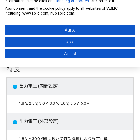
information, please click on "
Handling of cookies
" and refer to it.
て算出したFIT値を提供しております。FIT値算出の実施について
Your consent and the cookie policy apply to all websites of "ABLIC",
は
販売窓口
までお問い合わせください。
including: www.ablic.com, hub.ablic.com.
Agree
注意 : 本製品は、車両機器、車載機器へのご使用が可能です。こ
れらの用途でご使用をお考えの際は、必ず
販売窓口
までご相談く
Reject
ださい
。
Adjust
特長
出力電圧 (内部設定)
1.8 V, 2.5 V, 3.0 V, 3.3 V, 5.0 V, 5.5 V, 6.0 V
出力電圧 (外部設定)
1.8 V ~ 30.0 V間において外部抵抗により設定可能