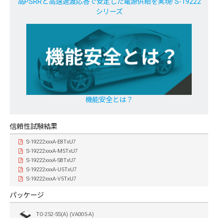
高PSRRと高速過渡応答で安定した電源供給を実現! S-19222
シリーズ
機能安全とは？
信頼性試験結果
S-19222xxxA-E8TxU7
S-19222xxxA-M5TxU7
S-19222xxxA-S8TxU7
S-19222xxxA-U5TxU7
S-19222xxxA-V5TxU7
パッケージ
TO-252-5S(A) (VA005-A)