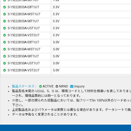
S-19222B18A-S8T1U7
1.8V
S-19222B33A-E8T1U7
3.3V
S-19222B33A-M5T1U7
3.3V
S-19222B33A-S8T1U7
3.3V
S-19222B33A-U5T1U7
3.3V
S-19222B33A-V5T2U7
3.3V
S-19222B50A-E8T1U7
5.0V
S-19222B50A-M5T1U7
5.0V
S-19222B50A-S8T1U7
5.0V
S-19222B50A-U5T1U7
5.0V
S-19222B50A-V5T2U7
5.0V
製品ステータス
:
ACTIVE
NRND
Inquiry
製品型名末尾の U(Ux)、S、G は、環境コードとして材料仕様違いを表してお
一され、環境品質的には同一となっております。
※但し、一部の限られた旧製品においては、鉛フリーでSn 100%以外のリードめ
下さい。
上記製品名およびパラメータは実際とは異なる場合があります。データシートで再
データは予告なく変更されることがあります。