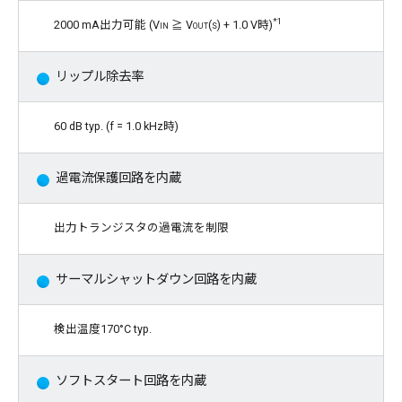
*1
2000 mA出力可能 (
Vin
≧
Vout(s)
+ 1.0 V時)
リップル除去率
60 dB typ. (f = 1.0 kHz時)
過電流保護回路を内蔵
出力トランジスタの過電流を制限
サーマルシャットダウン回路を内蔵
検出温度170°C typ.
ソフトスタート回路を内蔵