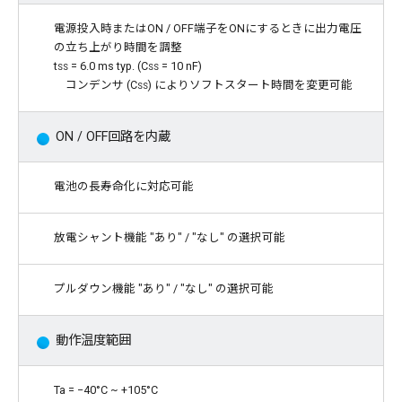
電源投入時またはON / OFF端子をONにするときに出力電圧
の立ち上がり時間を調整
t
ss
= 6.0 ms typ. (
Css
= 10 nF)
コンデンサ (
Css
) によりソフトスタート時間を変更可能
ON / OFF回路を内蔵
電池の長寿命化に対応可能
放電シャント機能 "あり" / "なし" の選択可能
プルダウン機能 "あり" / "なし" の選択可能
動作温度範囲
Ta = −40°C ~ +105°C