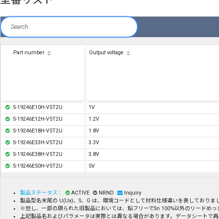
Search:
Part number
Output voltage
S-19246E10H-V5T2U
1V
S-19246E12H-V5T2U
1.2V
S-19246E18H-V5T2U
1.8V
S-19246E33H-V5T2U
3.3V
S-19246E38H-V5T2U
3.8V
S-19246E50H-V5T2U
5V
製品ステータス
:
ACTIVE
NRND
Inquiry
製品型名末尾の U(Ux)、S、G は、環境コードとして材料仕様違いを表してお
※但し、一部の限られた旧製品においては、鉛フリーでSn 100%以外のリード
上記製品名およびパラメータは実際とは異なる場合があります。データシートで再