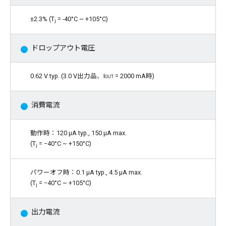
±2.3% (T
= -40°C ~ +105°C)
j
ドロップアウト電圧
0.62 V typ. (3.0 V出力品、
Iout
= 2000 mA時)
消費電流
動作時：120 μA typ., 150 μA max.
(T
= −40°C ~ +150°C)
j
パワーオフ時：0.1 μA typ., 4.5 μA max.
(T
= −40°C ~ +105°C)
j
出力電流