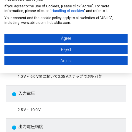
If you agree to the use of Cookies, please click "Agree". For more
注意 : 本製品は、車両機器、車載機器へのご使用が可能です。こ
information, please click on "
Handling of cookies
" and refer to it.
Your consent and the cookie policy apply to all websites of "ABLIC",
れらの用途でご使用をお考えの際は、必ず
販売窓口
までご相談く
including: www.ablic.com, hub.ablic.com.
ださい
。
Agree
特長
Reject
出力電圧
Adjust
1.0 V ~ 6.0 V間において0.05 Vステップで選択可能
入力電圧
2.5 V ~ 10.0 V
出力電圧精度