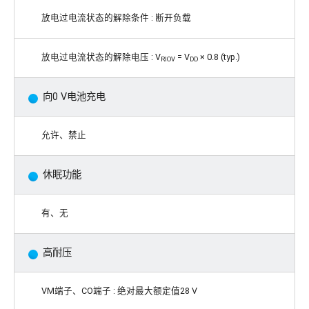
放电过电流状态的解除条件 : 断开负载
放电过电流状态的解除电压 : V
= V
× 0.8 (typ.)
RIOV
DD
向0 V电池充电
允许、禁止
休眠功能
有、无
高耐压
VM端子、CO端子 : 绝对最大额定值28 V