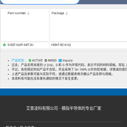
Part number
Package
S-82F1AAP-A8T2U
HSNT-8(1616)
产品状态
:
ACTIVE
NRND
Inquiry
过去，产品名称末尾的 U (Ux)、S 和 G 作为环保代码，表示不同的材料规格。现
不过，有些限定的旧产品不含铅，并且采用了 Sn 100% 以外的铅电镀，详情请向
上述产品及参数可能与实际不符。请通过数据表再次确认产品名称与规格。
本资料有可能在没有事先通知的情况下发生变更。
艾普凌科有限公司 - 模拟半导体的专业厂家