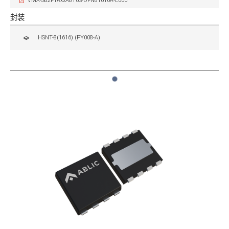
VMA-S82F1AxxA8T6S-DFN81616A-E000
封装
HSNT-8(1616) (PY008-A)
1